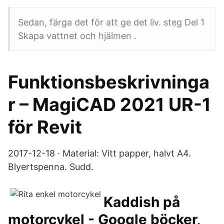
Sedan, färga det för att ge det liv. steg Del 1
Skapa vattnet och hjälmen .
Funktionsbeskrivninga
r – MagiCAD 2021 UR-1
för Revit
2017-12-18 · Material: Vitt papper, halvt A4.
Blyertspenna. Sudd.
Kaddish på
motorcykel - Google böcker,