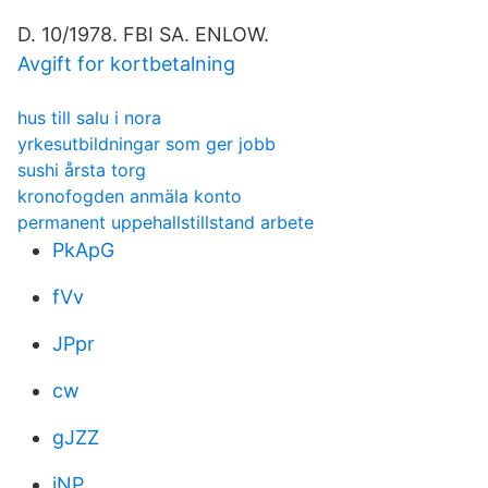
D. 10/1978. FBI SA. ENLOW.
Avgift for kortbetalning
hus till salu i nora
yrkesutbildningar som ger jobb
sushi årsta torg
kronofogden anmäla konto
permanent uppehallstillstand arbete
PkApG
fVv
JPpr
cw
gJZZ
iNP