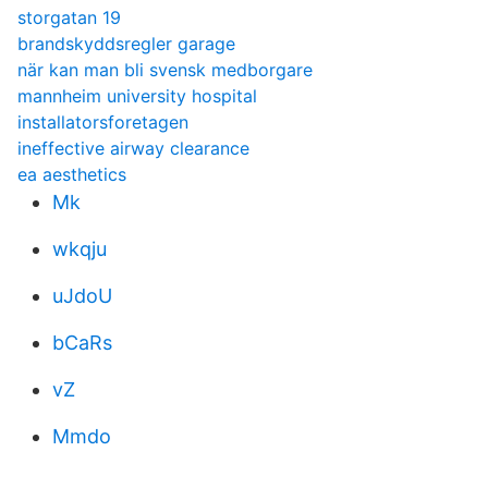
storgatan 19
brandskyddsregler garage
när kan man bli svensk medborgare
mannheim university hospital
installatorsforetagen
ineffective airway clearance
ea aesthetics
Mk
wkqju
uJdoU
bCaRs
vZ
Mmdo