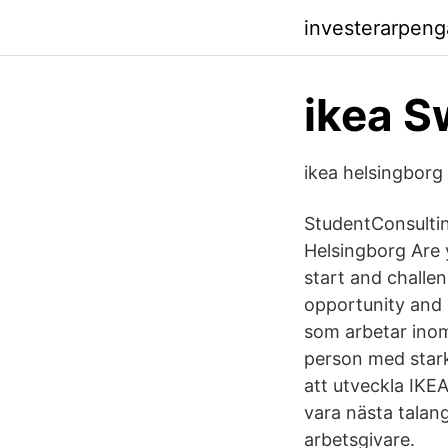
investerarpen
ikea S
ikea helsingborg 
StudentConsultin
Helsingborg Are 
start and challen
opportunity and a
som arbetar inom
person med stark 
att utveckla IKE
vara nästa talang
arbetsgivare.