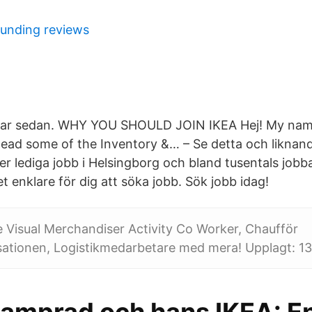
funding reviews
mar sedan. WHY YOU SHOULD JOIN IKEA Hej! My name 
 lead some of the Inventory &… – Se detta och liknan
er lediga jobb i Helsingborg och bland tusentals jobb
et enklare för dig att söka jobb. Sök jobb idag!
re Visual Merchandiser Activity Co Worker, Chaufför
sationen, Logistikmedarbetare med mera! Upplagt: 1