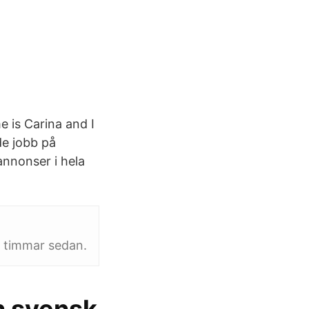
is Carina and I
de jobb på
annonser i hela
3 timmar sedan.