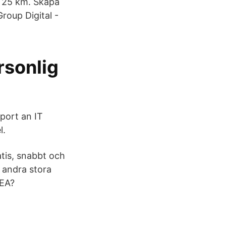
m 25 km. Skapa
roup Digital -
rsonlig
port an IT
l.
atis, snabbt och
 andra stora
KEA?