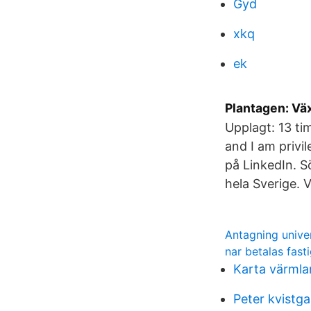
Gyd
xkq
ek
Plantagen: Väx
Upplagt: 13 t
and I am privi
på LinkedIn. S
hela Sverige. V
Antagning univer
nar betalas fast
Karta värml
Peter kvistg