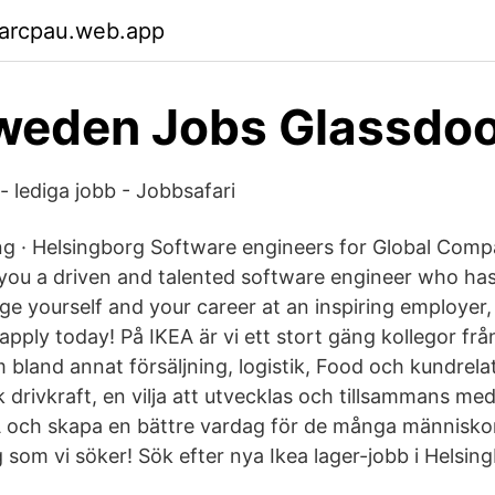
garcpau.web.app
weden Jobs Glassdo
- lediga jobb - Jobbsafari
g · Helsingborg Software engineers for Global Comp
you a driven and talented software engineer who has
ge yourself and your career at an inspiring employer,
pply today! På IKEA är vi ett stort gäng kollegor frå
 bland annat försäljning, logistik, Food och kundrela
drivkraft, en vilja att utvecklas och tillsammans med os
A och skapa en bättre vardag för de många människo
 som vi söker! Sök efter nya Ikea lager-jobb i Helsing