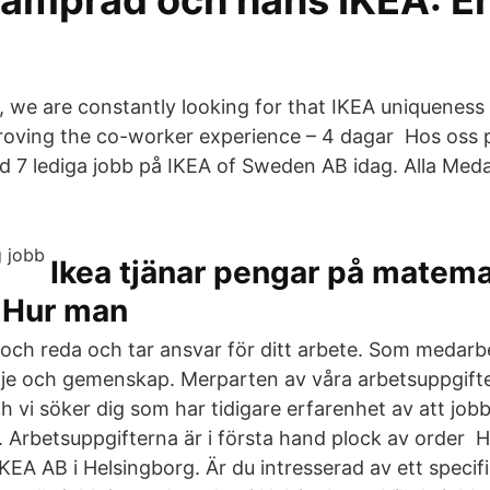
Kamprad och hans IKEA: E
, we are constantly looking for that IKEA uniqueness
oving the co-worker experience – 4 dagar Hos oss 
d 7 lediga jobb på IKEA of Sweden AB idag. Alla Med
Ikea tjänar pengar på matemat
: Hur man
g och reda och tar ansvar för ditt arbete. Som medarb
lädje och gemenskap. Merparten av våra arbetsuppgift
h vi söker dig som har tidigare erfarenhet av att job
. Arbetsuppgifterna är i första hand plock av order Här
IKEA AB i Helsingborg. Är du intresserad av ett specifi