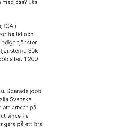
ba med oss? Läs
; ICA i
för heltid och
lediga tjänster
 tjänsterna Sök
bb siter. 1 209
nu. Sparade jobb
 alla Svenska
r att arbeta på
ut since På
ungera på ett bra