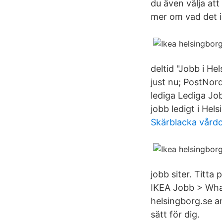
du även välja att
mer om vad det i
deltid "Jobb i He
just nu; PostNord
lediga Lediga Job
jobb ledigt i He
Skärblacka vårdc
jobb siter. Titta
IKEA Jobb > What
helsingborg.se a
sätt för dig.