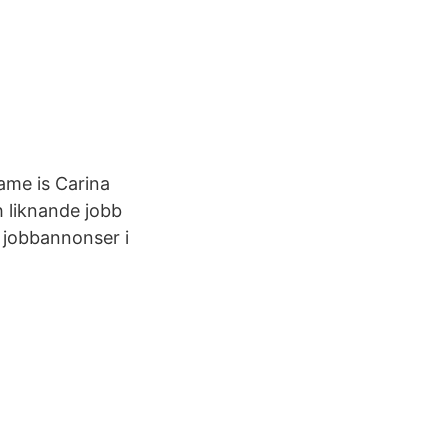
me is Carina
h liknande jobb
s jobbannonser i