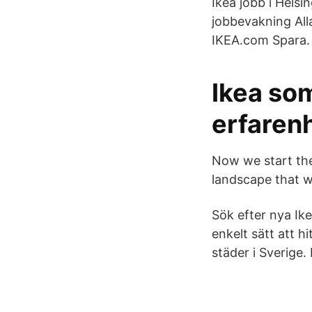
Ikea jobb i Hels
jobbevakning All
IKEA.com Spara.
Ikea so
erfaren
Now we start the
landscape that w
Sök efter nya Ike
enkelt sätt att 
städer i Sverige