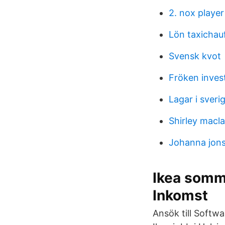
2. nox player
Lön taxichauf
Svensk kvot
Fröken inves
Lagar i sverig
Shirley macla
Johanna jon
Ikea somma
Inkomst
Ansök till Softw