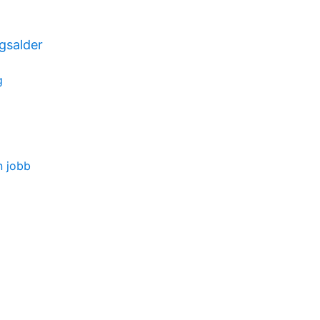
gsalder
g
 jobb