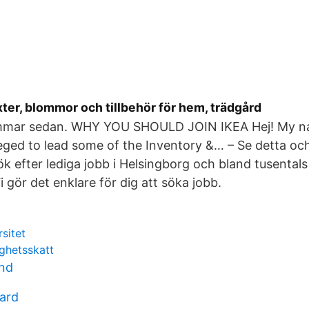
ter, blommor och tillbehör för hem, trädgård
immar sedan. WHY YOU SHOULD JOIN IKEA Hej! My na
leged to lead some of the Inventory &… – Se detta oc
ök efter lediga jobb i Helsingborg och bland tusental
i gör det enklare för dig att söka jobb.
sitet
ighetsskatt
and
aard