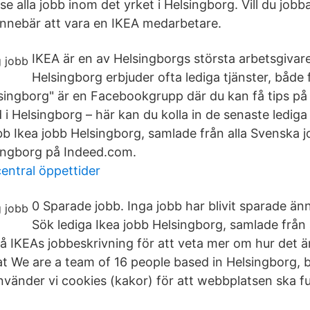
 se alla jobb inom det yrket i Helsingborg. Vill du job
nnebär att vara en IKEA medarbetare.
IKEA är en av Helsingborgs största arbetsgivare
Helsingborg erbjuder ofta lediga tjänster, både 
lsingborg" är en Facebookgrupp där du kan få tips på 
 i Helsingborg – här kan du kolla in de senaste lediga
b Ikea jobb Helsingborg, samlade från alla Svenska jo
lsingborg på Indeed.com.
entral öppettider
0 Sparade jobb. Inga jobb har blivit sparade än
Sök lediga Ikea jobb Helsingborg, samlade från
 på IKEAs jobbeskrivning för att veta mer om hur det ä
 We are a team of 16 people based in Helsingborg, b
nvänder vi cookies (kakor) för att webbplatsen ska f