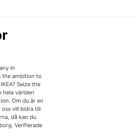
or
any in
 the ambition to
 IKEA? Seize the
n hela världen
tion. Om du är en
s vill bidra till
rna, då kan du
borg. Verifierade