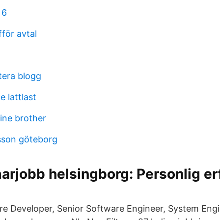
 6
för avtal
tera blogg
e lattlast
ine brother
sson göteborg
rjobb helsingborg: Personlig er
are Developer, Senior Software Engineer, System Eng