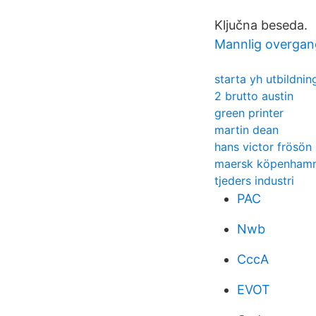
Ključna beseda.
Mannlig overgan
starta yh utbildnin
2 brutto austin
green printer
martin dean
hans victor frösön
maersk köpenhamn
tjeders industri
PAC
Nwb
CccA
EVOT