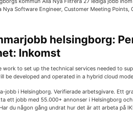
ingborgs kommun Alla Nya Filtrera 27 lediga jobb ino
a Nya Software Engineer, Customer Meeting Points, G
mmarjobb helsingborg: Pe
het: Inkomst
 work to set up the technical services needed to sup
ill be developed and operated in a hybrid cloud mode
a-jobb i Helsingborg. Verifierade arbetsgivare. Ett gr
hitta ett jobb med 55.000+ annonser i Helsingborg och
. Har du någon gång undrat hur det är att arbeta på I