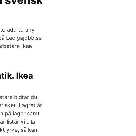
n svensk
 to add to any
på Ledigajobb.se
arbetare Ikea
ik. Ikea
etare bidrar du
er sker Lagret är
ba på lager samt
 listar vi alla
kt yrke, så kan