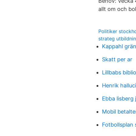
Behov: Vecka 
allt om och bo
Politiker stockh
strateg utbildni
Kappahl grä
Skatt per ar
Lillbabs bibli
Henrik halluc
Ebba lisberg
Mobil betalte
Fotbollsplan