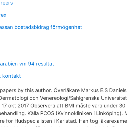
areers
orex
kassan bostadsbidrag förmögenhet
iarabien vm 94 resultat
t kontakt
papers by this author. Överläkare Markus E.S Daniels
Dermatologi och Venereologi/Sahlgrenska Universite
17 okt 2017 Observera att BMI måste vara under 30 för
ehandling. Källa PCOS (Kvinnokliniken i Linköping). M
re för Hudspecialisten i Karlstad. Han tog läkarexam