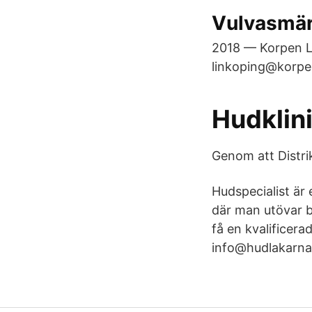
Vulvasmär
2018 — Korpen Li
linkoping@​korpe
Hudklin
Genom att Distrik
Hudspecialist är
där man utövar b
få en kvalificer
info@hudlakarna.