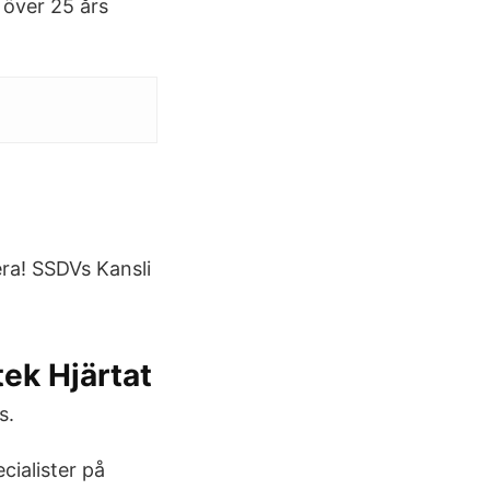
 över 25 års
rera! SSDVs Kansli
ek Hjärtat
s.
cialister på