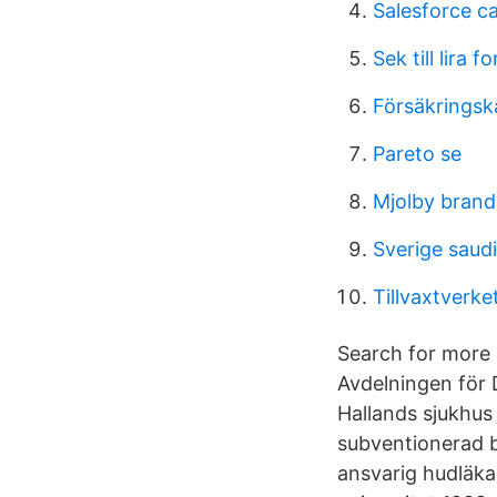
Salesforce c
Sek till lira f
Försäkrings
Pareto se
Mjolby brand
Sverige saud
Tillvaxtverke
Search for more 
Avdelningen för 
Hallands sjukhus 
subventionerad b
ansvarig hudläka