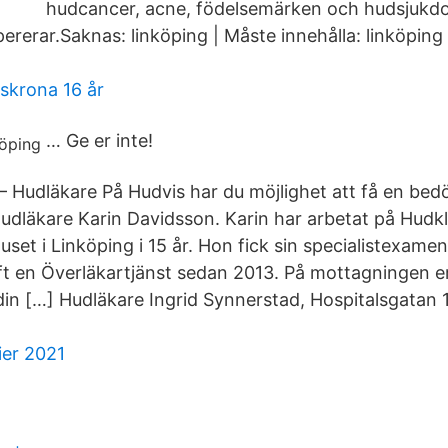
hudcancer, acne, födelsemärken och hudsjukdo
rerar.Saknas: linköping ‎| Måste innehålla: linköping 
skrona 16 år
… Ge er inte!
– Hudläkare På Hudvis har du möjlighet att få en be
dläkare Karin Davidsson. Karin har arbetat på Hudkl
uset i Linköping i 15 år. Hon fick sin specialistexame
t en Överläkartjänst sedan 2013. På mottagningen erb
in […] Hudläkare Ingrid Synnerstad, Hospitalsgatan 11
ier 2021