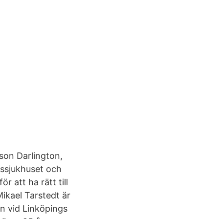
son Darlington,
tssjukhuset och
 att ha rätt till
ikael Tarstedt är
en vid Linköpings