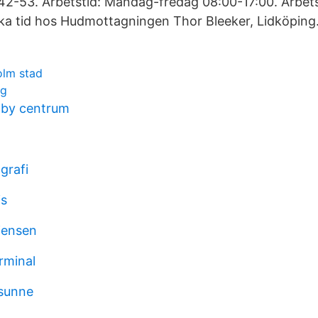
42-53. Arbetstid: Måndag-fredag 08:00-17:00. Arbets
ka tid hos Hudmottagningen Thor Bleeker, Lidköping
olm stad
ng
nby centrum
ografi
is
 jensen
rminal
 sunne