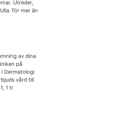
mar. Utreder,
Ulla. för mer än
dömning av dina
iniken på
n i Dermatologi
juds vård till
, 1 tr