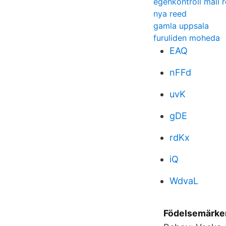
egenkontroll mall 
nya reed
gamla uppsala
furuliden moheda
EAQ
nFFd
uvK
gDE
rdKx
iQ
WdvaL
Födelsemärken