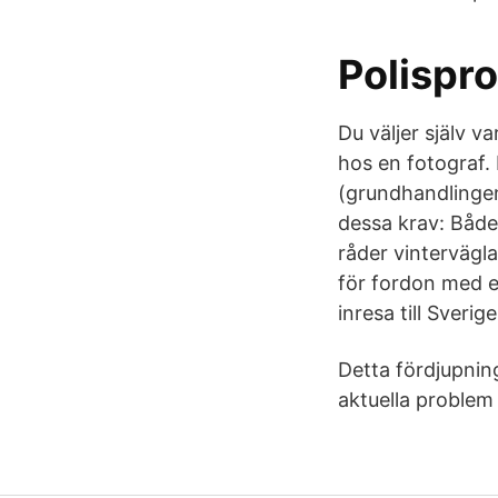
Polispr
Du väljer själv v
hos en fotograf. 
(grundhandlingen)
dessa krav: Både
råder vintervägl
för fordon med en
inresa till Sveri
Detta fördjupnin
aktuella problem 