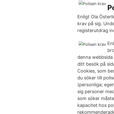
P
Enligt Ola Österl
krav på sig. Unde
registerutdrag i
En
bro
denna webbsida a
ditt besök på s
Cookies, som besk
du söker till pol
(personliga; ege
sig personer med 
som söker måste h
kapacitet hos pol
rekommenderades 