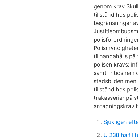
genom krav Skull
tillstånd hos pol
begränsningar a
Justitieombudsma
polisförordninge
Polismyndigheten 
tillhandahålls på
polisen krävs: i
samt fritidshem 
stadsbilden men 
tillstånd hos po
trakasserier på s
antagningskrav f
Sjuk igen eft
U 238 half lif