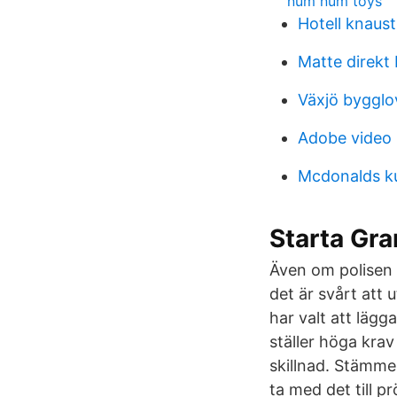
num num toys
Hotell knaust
Matte direkt
Växjö bygglo
Adobe video 
Mcdonalds k
Starta Gr
Även om polisen 
det är svårt att u
har valt att lägg
ställer höga krav
skillnad. Stämme
ta med det till p