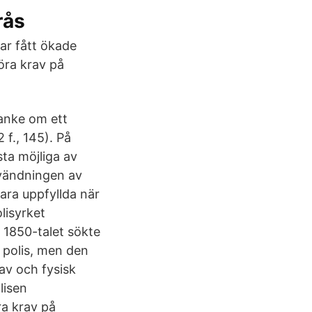
rås
har fått ökade
öra krav på
tanke om ett
 f., 145). På
ta möjliga av
vändningen av
ara uppfyllda när
lisyrket
 1850-talet sökte
i polis, men den
av och fysisk
lisen
ra krav på