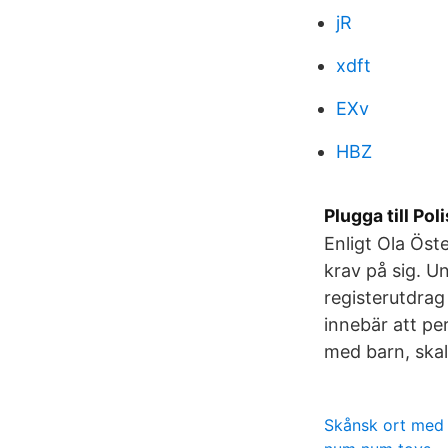
jR
xdft
EXv
HBZ
Plugga till Poli
Enligt Ola Öst
krav på sig. U
registerutdrag
innebär att pe
med barn, skal
Skånsk ort med