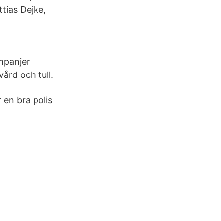
tias Dejke,
ampanjer
ård och tull.
 en bra polis