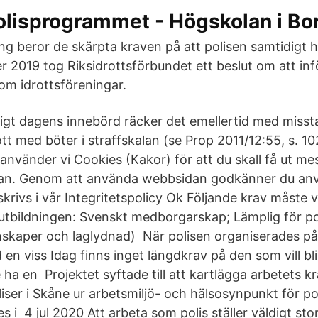
olisprogrammet - Högskolan i Bo
ing beror de skärpta kraven på att polisen samtidigt 
r 2019 tog Riksidrottsförbundet ett beslut om att inf
nom idrottsföreningar.
ligt dagens innebörd räcker det emellertid med miss
tt med böter i straffskalan (se Prop 2011/12:55, s. 102
nvänder vi Cookies (Kakor) för att du skall få ut mes
idan. Genom att använda webbsidan godkänner du an
rivs i vår Integritetspolicy Ok Följande krav måste v
isutbildningen: Svenskt medborgarskap; Lämplig för po
nskaper och laglydnad) När polisen organiserades på
en viss Idag finns inget längdkrav på den som vill bl
a en Projektet syftade till att kartlägga arbetets kr
iser i Skåne ur arbetsmiljö- och hälsosynpunkt för po
i 4 jul 2020 Att arbeta som polis ställer väldigt sto