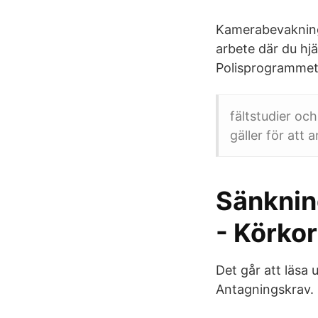
Kamerabevakning. 
arbete där du hj
Polisprogrammet 
fältstudier oc
gäller för att 
Sänknin
- Körkor
Det går att läsa 
Antagningskrav. 