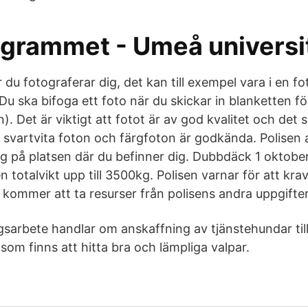
ogrammet - Umeå universi
ar du fotograferar dig, det kan till exempel vara i en f
Du ska bifoga ett foto när du skickar in blanketten för
. Det är viktigt att fotot är av god kvalitet och det 
 svartvita foton och färgfoton är godkända. Polisen
ag på platsen där du befinner dig. Dubbdäck 1 oktober
 totalvikt upp till 3500kg. Polisen varnar för att kra
ge kommer att ta resurser från polisens andra uppgifter
gsarbete handlar om anskaffning av tjänstehundar til
som finns att hitta bra och lämpliga valpar.