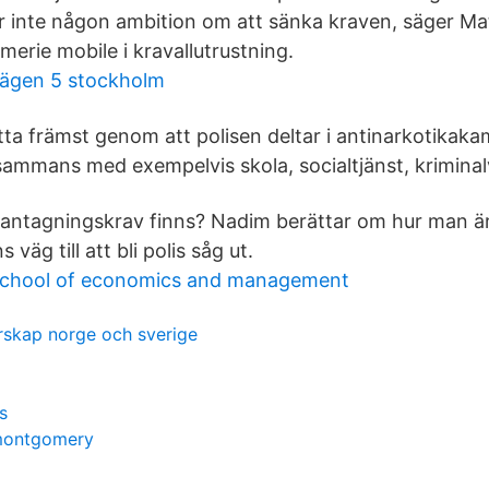
ar inte någon ambition om att sänka kraven, säger Mat
erie mobile i kravallutrustning.
ägen 5 stockholm
ta främst genom att polisen deltar i antinarkotikak
lsammans med exempelvis skola, socialtjänst, kriminalv
 antagningskrav finns? Nadim berättar om hur man är
 väg till att bli polis såg ut.
 school of economics and management
skap norge och sverige
s
 montgomery