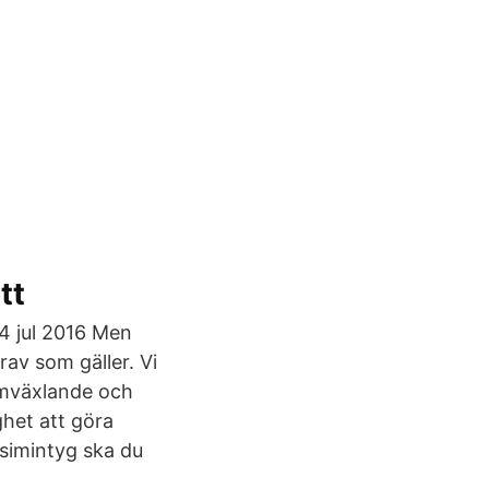
tt
14 jul 2016 Men
rav som gäller. Vi
 omväxlande och
ghet att göra
 simintyg ska du