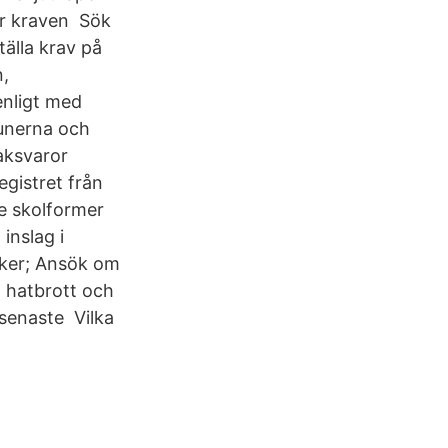
er kraven Sök
tälla krav på
n,
enligt med
munerna och
baksvaror
egistret från
de skolformer
inslag i
öker; Ansök om
a hatbrott och
 senaste Vilka