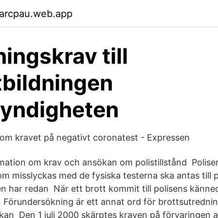
garcpau.web.app
ingskrav till
tbildningen
myndigheten
 om kravet på negativt coronatest - Expressen
rmation om krav och ansökan om polistillstånd Polis
som misslyckas med de fysiska testerna ska antas till 
 har redan När ett brott kommit till polisens känne
 Förundersökning är ett annat ord för brottsutredning
an Den 1 juli 2000 skärptes kraven på förvaringen 