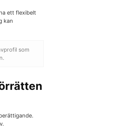
a ett flexibelt
ag kan
avprofil som
n.
örrätten
sberättigande.
v.