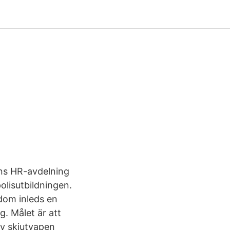
ens HR-avdelning
polisutbildningen.
dom inleds en
. Målet är att
av skjutvapen