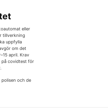
tet
otoautomat eller
 tillverkning
ska uppfylla
 avgör om det
–15 april. Krav
v på covidtest för
.
l polisen och de