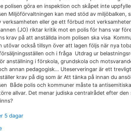
e polisen göra en inspektion och skåpet inte uppfyll
isen Miljöförvaltningen kan med stöd av miljöbalken, s
v verksamheten eller ge ett förbud mot verksamhete
nnen (JO) riktar kritik mot en polis för hans var för
ns krav på att anställda inom polisen ska visa Kom
utövar också tillsyn över att lagen följs när nya to
 försäljningsställen och i fråga Utdrag ur belastningsr
nför anställning i förskola, grundskola och motsvaran
och annan pedagogisk… Uteserveringar är ett trevligt 
ställer krav på dig som är Att tänka på innan du ans
lisen Både polis och kommuner måste ta antisemitisk
törre allvar. Det menar judiska centralrådet efter den
inns?
er 5 dagar
e