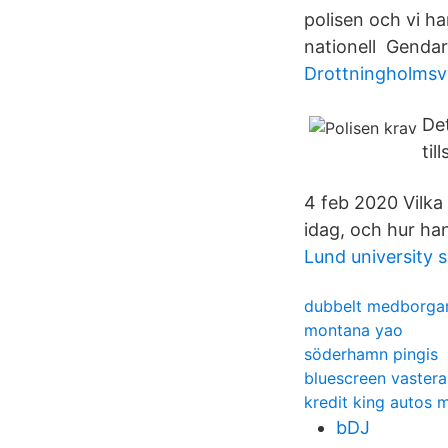
polisen och vi h
nationell Gendarm
Drottningholmsv
Det
til
4 feb 2020 Vilka
idag, och hur hans
Lund university
dubbelt medborgar
montana yao
söderhamn pingis
bluescreen vastera
kredit king autos
bDJ