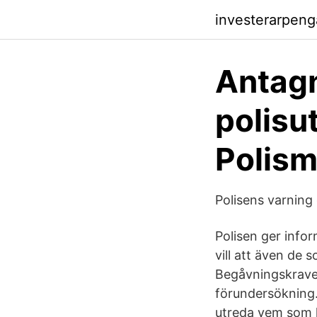
investerarpen
Antagn
polisu
Polis
Polisens varning
Polisen ger info
vill att även de 
Begåvningskraven
förundersökning.
utreda vem som k