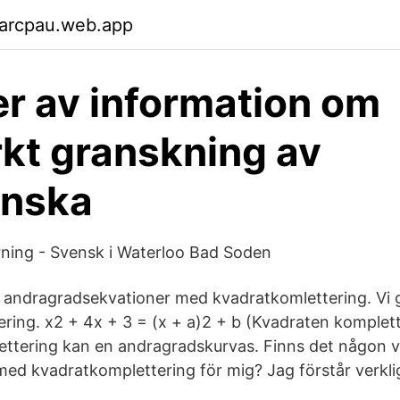
garcpau.web.app
er av information om
rkt granskning av
inska
ning - Svensk i Waterloo Bad Soden
a andragradsekvationer med kvadratkomlettering. Vi 
ring. x2 + 4x + 3 = (x + a)2 + b (Kvadraten komplet
ttering kan en andragradskurvas. Finns det någon vä
 med kvadratkomplettering för mig? Jag förstår verkli