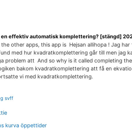
 en effektiv automatisk komplettering? [stängd] 20
the other apps, this app is Hejsan allihopa ! Jag har 
nd med hur kvadratkomplettering går till men jag ka
nga problem att And so why is it called completing th
logiken bakom kvadratkomplettering att få en ekvatio
rtsatte vi med kvadratkomplettering.
g svff
tie
s kurva öppettider