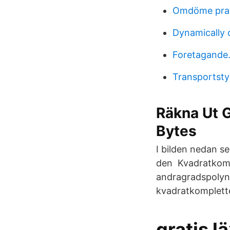
Omdöme pra
Dynamically 
Foretagande.
Transportsty
Räkna Ut 
Bytes
I bilden nedan se
den Kvadratkomp
andragradspolynom
kvadratkompletter
gratis l