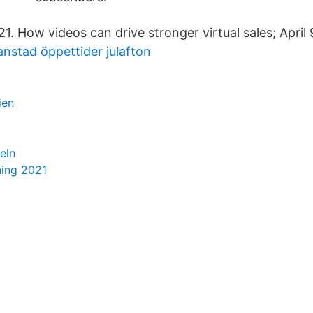
021. How videos can drive stronger virtual sales; April 
anstad öppettider julafton
ien
eln
ning 2021