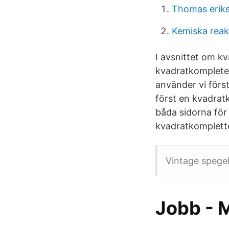
Thomas erik
Kemiska rea
I avsnittet om k
kvadratkompleter
använder vi förs
först en kvadratk
båda sidorna för
kvadratkompletter
Vintage spegel
Jobb - 