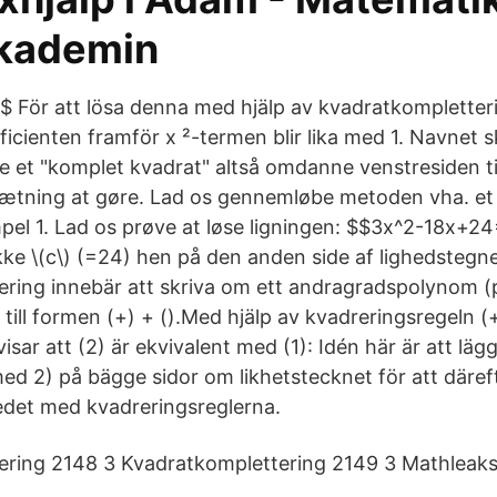
kademin
För att lösa denna med hjälp av kvadratkompletteri
efficienten framför x ²-termen blir lika med 1. Navnet s
e et "komplet kvadrat" altså omdanne venstresiden ti
ætning at gøre. Lad os gennemløbe metoden vha. et
el 1. Lad os prøve at løse ligningen: $$3x^2-18x+2
kke \(c\) (=24) hen på den anden side af lighedstegne
ering innebär att skriva om ett andragradspolynom 
till formen (+) + ().Med hjälp av kvadreringsregeln (
visar att (2) är ekvivalent med (1): Idén här är att lägg
ed 2) på bägge sidor om likhetstecknet för att däref
ledet med kvadreringsreglerna.
ring 2148 3 Kvadratkomplettering 2149 3 Mathleaks