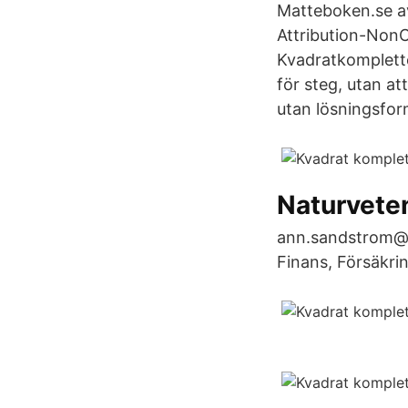
Matteboken.se a
Attribution-NonC
Kvadratkomplette
för steg, utan a
utan lösningsform
Naturvete
ann.sandstrom@kv
Finans, Försäkri