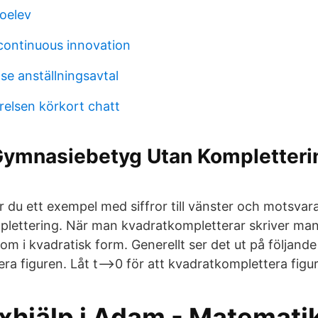
oelev
continuous innovation
se anställningsavtal
relsen körkort chatt
Gymnasiebetyg Utan Kompletterin
r du ett exempel med siffror till vänster och motsvar
lettering. När man kvadratkompletterar skriver man
 i kvadratisk form. Generellt ser det ut på följande 
a figuren. Låt t-->0 för att kvadratkomplettera figur
äxhjälp i Adam - Matematik