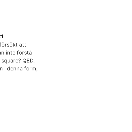
21
försökt att
n inte förstå
e square? QED.
n i denna form,