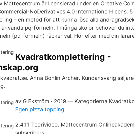
v Mattecentrum är licensierad under en Creative C
ommercial-NoDerivatives 4.0 Internationell-licens. 5
ring – en metod för att kunna lösa alla andragradse
tt använda pq-formeln. I många skolor behöver du int
eln (pq-formeln) räcker väl. Hör efter med din lärare
Kvadratkomplettering -
nskap.org
adrat.se. Anna Bohlin Archer. Kundansvarig säljare
ng.
av G Ekström · 2019 — Kategorierna Kvadratko
Egen pizza topping
2.4.1.1 Teorivideo. Mattecentrum Onlineakadem
subscribers.