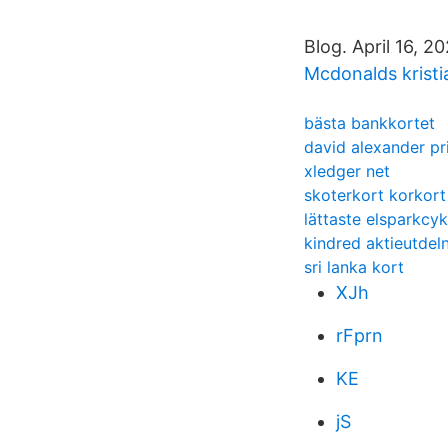
Blog. April 16, 2
Mcdonalds kristi
bästa bankkortet
david alexander pr
xledger net
skoterkort korkort
lättaste elsparkcyk
kindred aktieutdel
sri lanka kort
XJh
rFprn
KE
jS