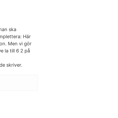
man ska
mplettera: Här
on. Men vi gör
la till 6 2 på
de skriver.