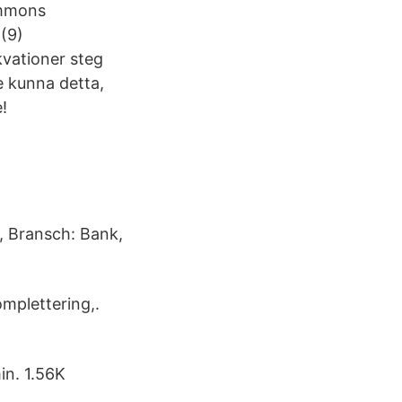
ommons
 (9)
kvationer steg
e kunna detta,
!
, Bransch: Bank,
mplettering,.
in. 1.56K