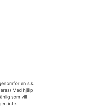
genomför en s.k.
teras) Med hjälp
nlig som vill
gen inte.