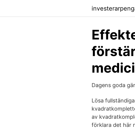
investerarpen
Effekt
förstä
medic
Dagens goda gär
Lösa fullständig
kvadratkomplette
av kvadratkomple
förklara det här