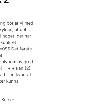
ng börjar vi med
kyldes, at det
l noget, der har
 konkret
4=0$$ Det første
t.
(polynom av grad
+) = + + kan (2)
a till en kvadrat
ter kunna
 Kurser.