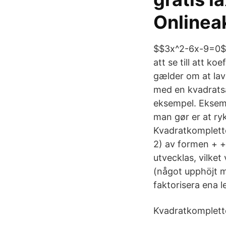
Onlinea
$$3x^2-6x-9=0$$ 
att se till att ko
gælder om at lav
med en kvadrats
eksempel. Eksemp
man gør er at ry
Kvadratkomplett
2) av formen + + 
utvecklas, vilket 
(något upphöjt m
faktorisera ena 
Kvadratkomplette