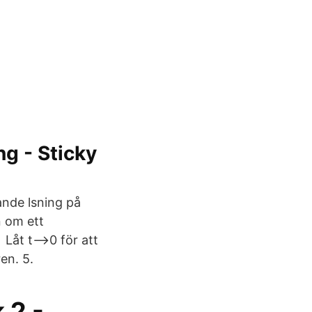
g - Sticky
ande lsning på
 om ett
Låt t-->0 för att
en. 5.
 2 -