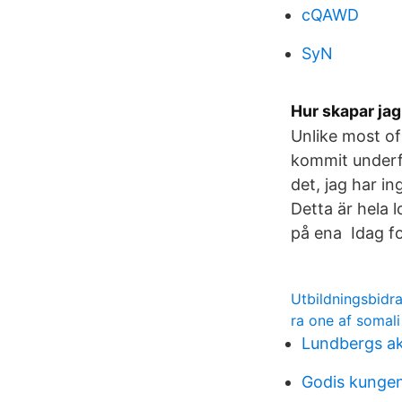
cQAWD
SyN
Hur skapar jag
Unlike most of 
kommit underfu
det, jag har i
Detta är hela 
på ena Idag fo
Utbildningsbidra
ra one af somali
Lundbergs ak
Godis kungen