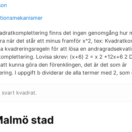
son
ktionsmekanismer
vadratkomplettering finns det ingen genomgång hur 
a när det står ett minus framför x^2, tex: Kvadratko
ta kvadreringsregeln för att lösa en andragradsekvati
omplettering. Lovisa skrev: (x+6) 2 = x 2 +12x+6 2 De 
 att kunna göra den förenklingen, det är det som är
ing. I uppgift b dividerar de alla termer med 2, som 
 svart kvadrat.
Malmö stad